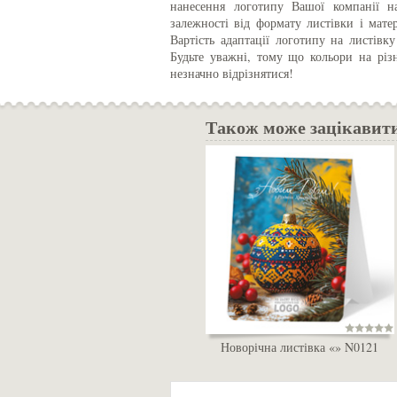
нанесення логотипу Вашої компанії н
залежності від формату листівки і матер
Вартість адаптації логотипу на листівку
Будьте уважні, тому що кольори на різ
незначно відрізнятися!
Також може зацікавит
Новорічна листівка «» N0121