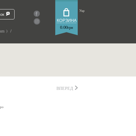
Укр
зок
КОРЗИНА
0.00
грн
am ) /
ВПЕРЕД
вро