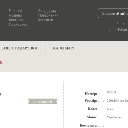
Головна
Види друку
Зворотній зв'я
Новинки
Повернення
Доставка
Контакти
/ /
Прайс-лист
/ ( Telegr
БІЗНЕС ПОДАРУНКИ
КАЛЕНДАРІ
8
D5008
8
Номер:
.......
Розмір:
210х105 мм Є
є в наявності
.......
Клас:
Бізнес
.......
Мова:
Українська
.......
Комплект:
.......