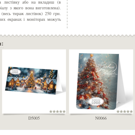
а листівку або на вкладиш (в
іалу з якого вона виготовлена).
 (весь тираж листівок) 250 грн.
них екранах і моніторах можуть
и:
D5005
N0066