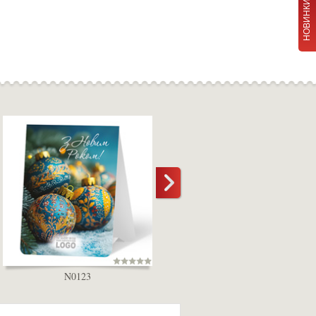
НОВИНКИ
N0123
D5000